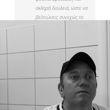
σκληρή δουλειά, ώστε να
βελτιώνεις συνεχώς το
επίπεδό σου.
Έκτορας Μποτρίνι