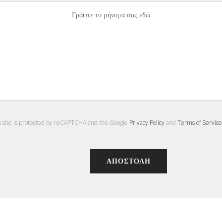
s site is protected by reCAPTCHA and the Google
Privacy Policy
and
Terms of Service
Alternative: